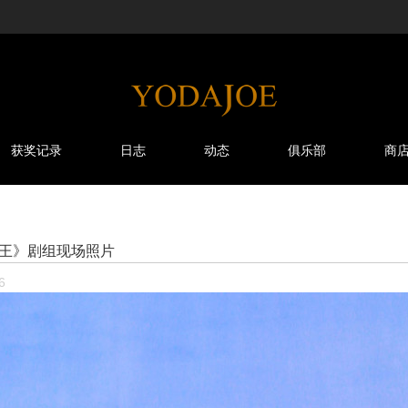
获奖记录
日志
动态
俱乐部
商
王》剧组现场照片
6